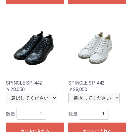
SPINGLE SP-442
SPINGLE SP-442
￥28,050
￥28,050
数量
数量
カートに入れる
カートに入れる