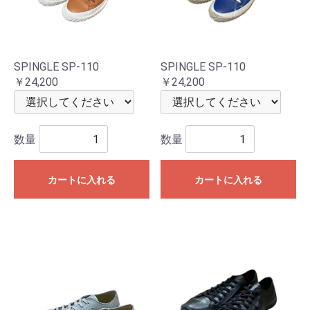
SPINGLE SP-110
SPINGLE SP-110
￥24,200
￥24,200
数量
数量
カートに入れる
カートに入れる